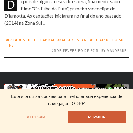
Depois de alguns meses de espera, finalmente saiu o
filme “Os Filho da Puta”, primeiro videoclipe do
D’lamotta. As captações iniciaram no final do ano passado
(2014) na Zona Sul ...
#ESTADOS
,
#REDE RAP NACIONAL
,
ARTISTAS
,
RIO GRANDE DO SUL
- RS
25 DE FEVEREIRO DE 2015
BY
MANDRAKE
Este site utiliza cookies para melhorar sua experiência de
navegação.
GDPR
HOME
QUEM SOMOS
DIVULGUE SEU RAP
RECUSAR
PERMITIR
@1999 - Mandrake