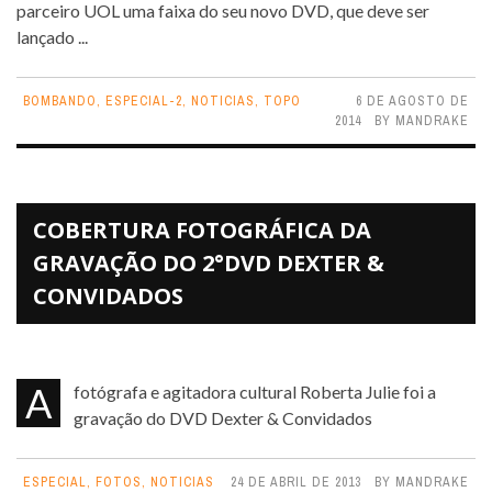
parceiro UOL uma faixa do seu novo DVD, que deve ser
lançado ...
BOMBANDO
,
ESPECIAL-2
,
NOTICIAS
,
TOPO
6 DE AGOSTO DE
2014
BY
MANDRAKE
COBERTURA FOTOGRÁFICA DA
GRAVAÇÃO DO 2°DVD DEXTER &
CONVIDADOS
A fotógrafa e agitadora cultural Roberta Julie foi a
gravação do DVD Dexter & Convidados
ESPECIAL
,
FOTOS
,
NOTICIAS
24 DE ABRIL DE 2013
BY
MANDRAKE