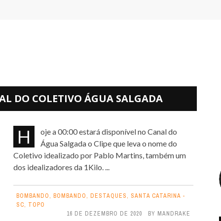
AL DO COLETIVO ÁGUA SALGADA
Hoje a 00:00 estará disponível no Canal do
Água Salgada o Clipe que leva o nome do
Coletivo idealizado por Pablo Martins, também um
dos idealizadores da 1Kilo. ...
BOMBANDO
,
BOMBANDO
,
DESTAQUES
,
SANTA CATARINA -
SC
,
TOPO
16 DE DEZEMBRO DE 2020
BY
MANDRAKE