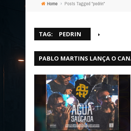
Home
›
Posts Tagged "pedrin"
TAG:
PEDRIN
PABLO MARTINS LANÇA O CAN