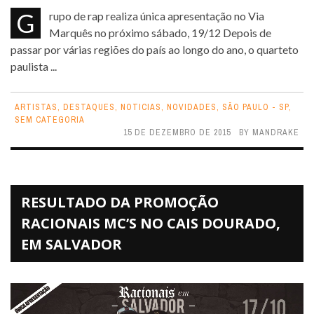
Grupo de rap realiza única apresentação no Via
Marquês no próximo sábado, 19/12 Depois de
passar por várias regiões do país ao longo do ano, o quarteto
paulista ...
ARTISTAS
,
DESTAQUES
,
NOTICIAS
,
NOVIDADES
,
SÃO PAULO - SP
,
SEM CATEGORIA
15 DE DEZEMBRO DE 2015
BY
MANDRAKE
RESULTADO DA PROMOÇÃO
RACIONAIS MC’S NO CAIS DOURADO,
EM SALVADOR