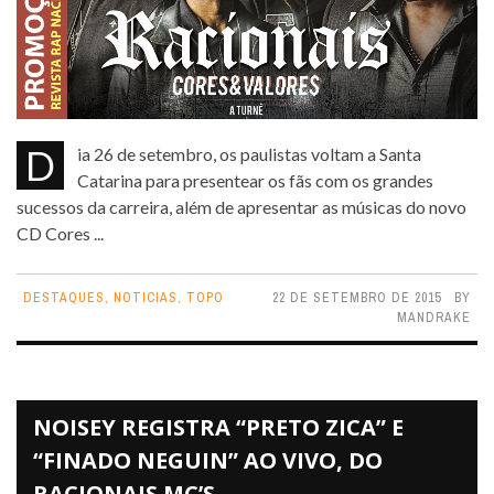
Dia 26 de setembro, os paulistas voltam a Santa
Catarina para presentear os fãs com os grandes
sucessos da carreira, além de apresentar as músicas do novo
CD Cores ...
DESTAQUES
,
NOTICIAS
,
TOPO
22 DE SETEMBRO DE 2015
BY
MANDRAKE
NOISEY REGISTRA “PRETO ZICA” E
“FINADO NEGUIN” AO VIVO, DO
RACIONAIS MC’S