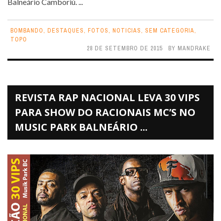
Balneário Camboriú. ...
BOMBANDO
,
DESTAQUES
,
FOTOS
,
NOTICIAS
,
SEM CATEGORIA
,
TOPO
28 DE SETEMBRO DE 2015
BY
MANDRAKE
REVISTA RAP NACIONAL LEVA 30 VIPS
PARA SHOW DO RACIONAIS MC’S NO
MUSIC PARK BALNEÁRIO ...