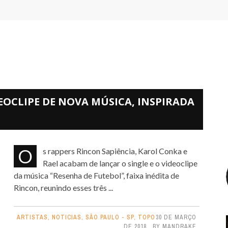
EOCLIPE DE NOVA MÚSICA, INSPIRADA
Os rappers Rincon Sapiência, Karol Conka e
Rael acabam de lançar o single e o videoclipe
da música “Resenha de Futebol”, faixa inédita de
Rincon, reunindo esses três ...
ARTISTAS
,
NOTICIAS
,
SÃO PAULO - SP
,
TOPO
30 DE MARÇO
DE 2018
BY
MANDRAKE