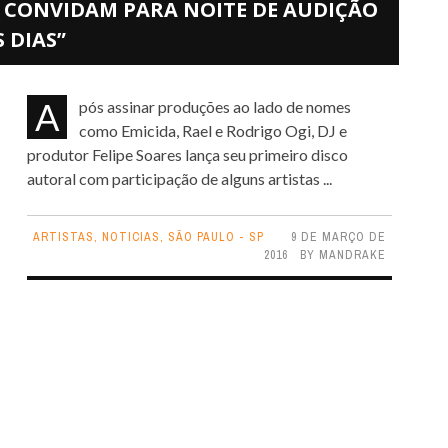
IS CONVIDAM PARA NOITE DE AUDIÇÃO
 DIAS”
Após assinar produções ao lado de nomes
como Emicida, Rael e Rodrigo Ogi, DJ e
produtor Felipe Soares lança seu primeiro disco
autoral com participação de alguns artistas ...
ARTISTAS
,
NOTICIAS
,
SÃO PAULO - SP
9 DE MARÇO DE
2016
BY
MANDRAKE