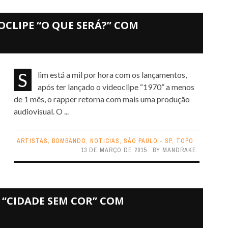
OCLIPE “O QUE SERÁ?” COM
Slim está a mil por hora com os lançamentos,
após ter lançado o videoclipe “1970” a menos
de 1 mês, o rapper retorna com mais uma produção
audiovisual. O ...
ARTISTAS
,
BOMBANDO
,
NOTICIAS
,
SÃO PAULO - SP
,
TOPO
13 DE MARÇO DE 2015
BY
MANDRAKE
 “CIDADE SEM COR” COM