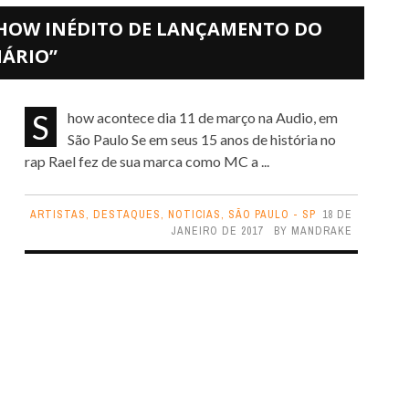
HOW INÉDITO DE LANÇAMENTO DO
NÁRIO”
Show acontece dia 11 de março na Audio, em
São Paulo Se em seus 15 anos de história no
rap Rael fez de sua marca como MC a ...
ARTISTAS
,
DESTAQUES
,
NOTICIAS
,
SÃO PAULO - SP
18 DE
JANEIRO DE 2017
BY
MANDRAKE