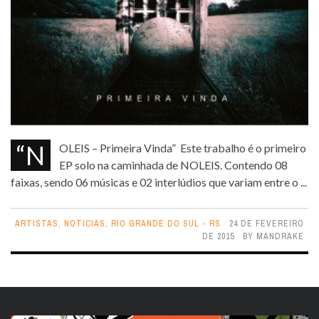
“NOLEIS – Primeira Vinda” Este trabalho é o primeiro
EP solo na caminhada de NOLEIS. Contendo 08
faixas, sendo 06 músicas e 02 interlúdios que variam entre o ...
ARTISTAS
,
NOTICIAS
,
RIO GRANDE DO SUL - RS
24 DE FEVEREIRO
DE 2015
BY
MANDRAKE