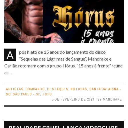
Após hiato de 15 anos do lançamento do disco
“Sequelas das Lágrimas de Sangue”, Mandrake e
Carlão retomam com o grupo Hórus. “15 anos à frente” reúne
as ...
ARTISTAS
,
BOMBANDO
,
DESTAQUES
,
NOTICIAS
,
SANTA CATARINA -
SC
,
SÃO PAULO - SP
,
TOPO
5 DE FEVEREIRO DE 2023
BY
MANDRAKE
REALIDADE CRUEL LANÇA VIDEOCLIPE