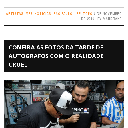
ARTISTAS
,
MP3
,
NOTICIAS
,
SÃO PAULO - SP
,
TOPO
8 DE NOVEMBRO
DE 2016
BY
MANDRAKE
CONFIRA AS FOTOS DA TARDE DE
AUTÓGRAFOS COM O REALIDADE
CRUEL