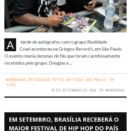
A tarde de autógrafos com o grupo Realidade
Cruel aconteceu na Gringos Record’s, em São Paulo.
O evento reuniu dezenas de fãs que foram carinhosamente
recebidos pelo grupo. Douglas e ...
BOMBANDO
,
DESTAQUES
,
FOTOS
,
NOTICIAS
,
SÃO PAULO - SP
,
TOPO
20 DE SETEMBRO DE 2016
BY
MANDRAKE
EM SETEMBRO, BRASÍLIA RECEBERÁ O
MAIOR FESTIVAL DE HIP HOP DO PAÍS