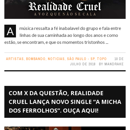
A música ressalta a fé inabalavel do grupo e fala entre
linhas de sua caminhada ao longo dos anos e como
estão, se encontram, e que os momentos tristonhos ...
ARTISTAS
,
BOMBANDO
,
NOTICIAS
,
SÃO PAULO - SP
,
TOPO
10 DE
JULHO DE 2018
BY
MANDRAKE
COM X DA QUESTÃO, REALIDADE
CRUEL LANÇA NOVO SINGLE “A MICHA
DOS FERROLHOS”. OUÇA AQUI!