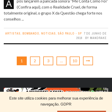
Após lançarem a pancada sonora “Me Conta Como Foi”
(Confira aqui), com o Realidade Cruel, de forma
totalmente original, o grupo X da Questão chega forte nos
conselhos ...
ARTISTAS
,
BOMBANDO
,
NOTICIAS
,
SÃO PAULO - SP
7 DE JUNHO DE
2016
BY
MANDRAKE
1
2
3
…
10
Este site utiliza cookies para melhorar sua experiência de
navegação.
GDPR