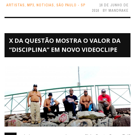
ARTISTAS
,
MP3
,
NOTICIAS
,
SÃO PAULO - SP
16 DE JUNHO DE
2016
BY
MANDRAKE
X DA QUESTÃO MOSTRA O VALOR DA
“DISCIPLINA” EM NOVO VIDEOCLIPE