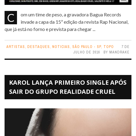
Com um time de peso, a gravadora Bagua Records
invade a capa da 15ª edição da revista Rap Nacional,
que já está no forno e prevista para chegar ...
ARTISTAS
,
DESTAQUES
,
NOTICIAS
,
SÃO PAULO - SP
,
TOPO
7 DE
JULHO DE 2016
BY
MANDRAKE
KAROL LANÇA PRIMEIRO SINGLE APÓS
SAIR DO GRUPO REALIDADE CRUEL