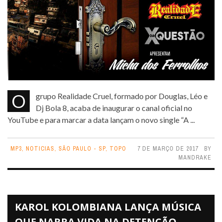
O grupo Realidade Cruel, formado por Douglas, Léo e
Dj Bola 8, acaba de inaugurar o canal oficial no
YouTube e para marcar a data lançam o novo single “A ...
MP3
,
NOTICIAS
,
SÃO PAULO - SP
,
TOPO
7 DE MARÇO DE 2017
BY
MANDRAKE
KAROL KOLOMBIANA LANÇA MÚSICA
QUE NARRA VIDA NA DETENÇÃO