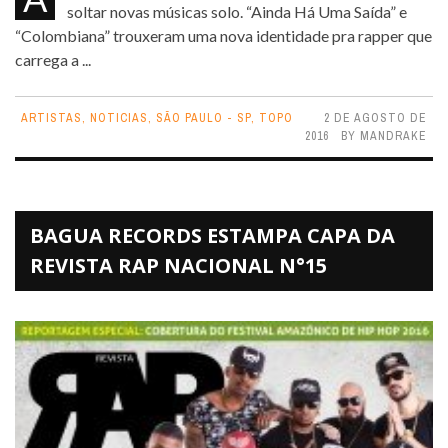
soltar novas músicas solo. “Ainda Há Uma Saída” e
“Colombiana” trouxeram uma nova identidade pra rapper que
carrega a ...
ARTISTAS
,
NOTICIAS
,
SÃO PAULO - SP
,
TOPO
2 DE AGOSTO DE
2016
BY
MANDRAKE
BAGUA RECORDS ESTAMPA CAPA DA
REVISTA RAP NACIONAL N°15