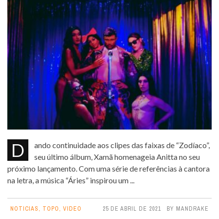
Dando continuidade aos clipes das faixas de “Zodíaco”,
seu último álbum, Xamã homenageia Anitta no seu
próximo lançamento. Com uma série de referências à cantora
na letra, a música “Áries” inspirou um ...
NOTICIAS
,
TOPO
,
VIDEO
25 DE ABRIL DE 2021
BY
MANDRAKE