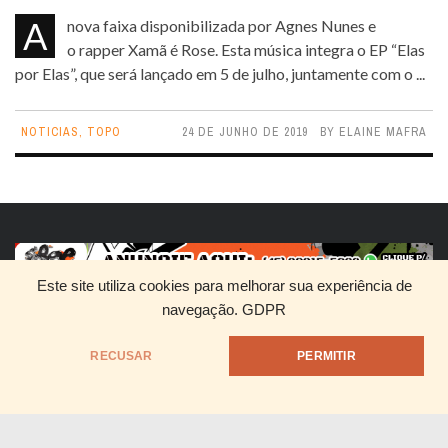
A nova faixa disponibilizada por Agnes Nunes e
o rapper Xamã é Rose. Esta música integra o EP “Elas
por Elas”, que será lançado em 5 de julho, juntamente com o ...
NOTICIAS
,
TOPO
24 DE JUNHO DE 2019
BY
ELAINE MAFRA
Este site utiliza cookies para melhorar sua experiência de
navegação.
GDPR
RECUSAR
PERMITIR
HOME
QUEM SOMOS
DIVULGUE SEU RAP
@1999 - Mandrake