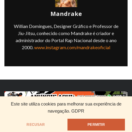
Mandrake
Willian Domingues, Designer Gráfico e Professor de
Jiu-Jitsu, conhecido como Mandrake é criador e
administrador do Portal Rap Nacional desde o ano
2000.
www.instagram.com/mandrakeoficial
Este site utiliza cookies para melhorar sua experiência de
navegação.
GDPR
HOME
QUEM SOMOS
DIVULGUE SEU RAP
RECUSAR
PERMITIR