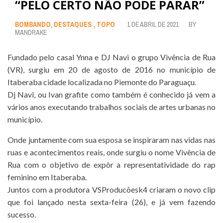
“PELO CERTO NÃO PODE PARAR”
BOMBANDO
,
DESTAQUES
,
TOPO
1 DE ABRIL DE 2021
BY
MANDRAKE
Fundado pelo casal Ynna e DJ Navi o grupo Vivência de Rua
(VR), surgiu em 20 de agosto de 2016 no município de
Itaberaba cidade localizada no Piemonte do Paraguaçu.
Dj Navi, ou Ivan grafite como também é conhecido já vem a
vários anos executando trabalhos sociais de artes urbanas no
município.
Onde juntamente com sua esposa se inspiraram nas vidas nas
ruas e acontecimentos reais, onde surgiu o nome Vivência de
Rua com o objetivo de expôr a representatividade do rap
feminino em Itaberaba.
Juntos com a produtora VSProducõesk4 criaram o novo clip
que foi lançado nesta sexta-feira (26), e já vem fazendo
sucesso.