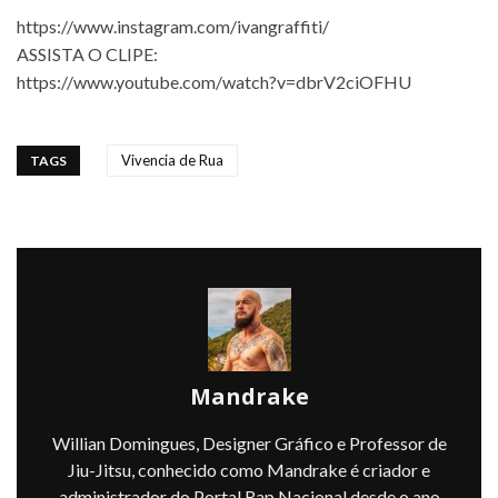
https://www.instagram.com/
ivangraffiti/
ASSISTA O CLIPE:
https://www.youtube.com/watch?v=dbrV2ciOFHU
Vivencia de Rua
TAGS
Mandrake
Willian Domingues, Designer Gráfico e Professor de
Jiu-Jitsu, conhecido como Mandrake é criador e
administrador do Portal Rap Nacional desde o ano