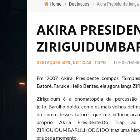
Home
›
Destaques
›
Akira Presidente la
AKIRA PRESIDE
ZIRIGUIDUMB
DESTAQUES
,
MP3
,
NOTICIAS
,
TOPO
1 DE DEZEMBRO
Em
2007
Akira
Presidente compôs “Simple
Batoré, Faruk e Helio Bentes, ele agora la
Ziriguidum
é a
onomatopéia
da percussão 
jeito.
Barulho doido, como os mais velhos defi
da soma desses fatores que me influenciara
próprio
Akira
Presidente.
Do Trap ao F
ZI
RIGUIDUMBARULHODOIDO traz uma história 
pra cada momento.