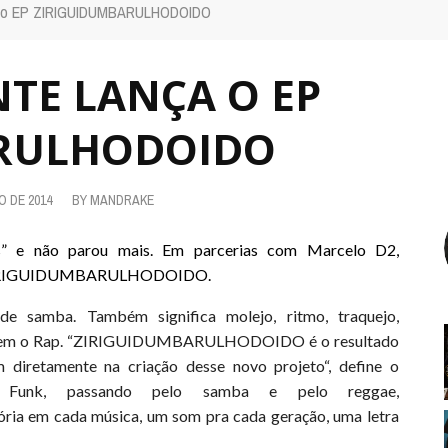
nça o EP ZIRIGUIDUMBARULHODOIDO
NTE LANÇA O EP
ARULHODOIDO
 DE 2014
BY
MANDRAKE
s” e não parou mais. Em parcerias com Marcelo D2,
nça ZIRIGUIDUMBARULHODOIDO.
de samba. Também significa molejo, ritmo, traquejo,
nem o Rap.
“
ZI
RIGUIDUMBARULHODOIDO
é o resultado
m diretamente na criação desse novo projeto
“, define o
unk, passando pelo samba e pelo reggae,
em cada música, um som pra cada geração, uma letra