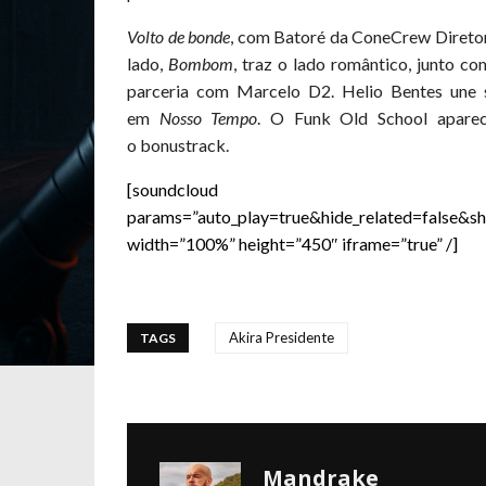
Volto de bonde
, com Batoré da ConeCrew Diretori
lado,
Bombom
,
traz o lado romântico, junto c
parceria com Marcelo D2. Helio Bentes une 
em
Nosso Tempo
. O F
unk Old S
chool apar
o bonustrack.
[soundcloud url=”https://api
params=”auto_play=true&hide_related=false&
width=”100%” height=”450″ iframe=”true” /]
Akira Presidente
TAGS
Mandrake