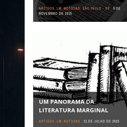
ARTIGOS
,
LM
,
NOTICIAS
,
SÃO PAULO - SP
5 DE
NOVEMBRO DE 2015
UM PANORAMA DA
LITERATURA MARGINAL
ARTIGOS
,
LM
,
NOTICIAS
21 DE JULHO DE 2015