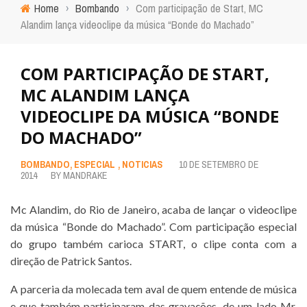
Home
›
Bombando
›
Com participação de Start, MC
Alandim lança videoclipe da música “Bonde do Machado”
COM PARTICIPAÇÃO DE START,
MC ALANDIM LANÇA
VIDEOCLIPE DA MÚSICA “BONDE
DO MACHADO”
BOMBANDO
,
ESPECIAL
,
NOTICIAS
10 DE SETEMBRO DE
2014
BY
MANDRAKE
Mc Alandim, do Rio de Janeiro, acaba de lançar o videoclipe
da música “Bonde do Machado”. Com participação especial
do grupo também carioca START, o clipe conta com a
direção de Patrick Santos.
A parceria da molecada tem aval de quem entende de música
e que também participaram das gravações, de um lado Mr.