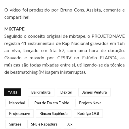
O vídeo foi produzido por Bruno Cons. Assista, comente e
compartilhe!
MIXTAPE
Seguindo o conceito original de mixtape, o PROJETONAVE
registra 41 instrumentais de Rap Nacional gravados em 16h
ao vivo, lançado em fita k7, com uma hora de duração.
Gravado e mixado por CESRV no Estúdio FLAPC4, as
músicas são todas mixadas entre si, utilizando-se da técnica
de beatmatching (Mixagem Ininterrupta).
Ba Kimbuta
Dexter
Jamés Ventura
TAGS
Marechal
Pau de Da em Doido
Projeto Nave
Projetonave
Rincon Sapiência
Rodrigo OGI
Sintese
SNJ e Rapadura
Xix