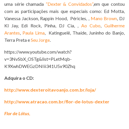
uma série chamada
“Dexter & Convidados”
,em que contou
com as participações mais que especiais como: Ed Motta,
Vanessa Jackson, Rappin Hood, Péricles, ,
Mano Brown
, DJ
Kl Jay, Edi Rock, Pinha, DJ Cia, ,
Ao Cubo
,
Guilherme
Arantes
,
Paula Lima
, Katinguelê, Thaíde, Juninho do Banjo,
Terra Preta e
Seu Jorge
.
https://www.youtube.com/watch?
v=3NvSbX_OSTg&list=PLetMqb-
K9XwhDWEGzDNIii341U5x90Zhq
Adquira o CD:
http://www.dexteroitavoanjo.com.br/loja/
http://www.atracao.com.br/flor-de-lotus-dexter
Flor de Lótus
,