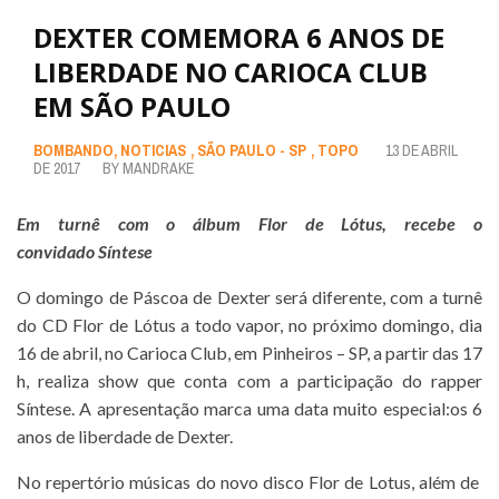
DEXTER COMEMORA 6 ANOS DE
LIBERDADE NO CARIOCA CLUB
EM SÃO PAULO
BOMBANDO
,
NOTICIAS
,
SÃO PAULO - SP
,
TOPO
13 DE ABRIL
DE 2017
BY
MANDRAKE
Em turnê com o álbum Flor de Lótus, recebe o
convidado
Síntese
O domingo de Páscoa de Dexter será diferente, com a turnê
do CD Flor de Lótus a todo vapor, no próximo domingo, dia
16 de abril, no Carioca Club, em Pinheiros – SP, a partir das 17
h, realiza show que conta com a participação do rapper
Síntese. A apresentação marca uma data muito especial:os 6
anos de liberdade de Dexter.
No repertório músicas do novo disco Flor de Lotus, além de