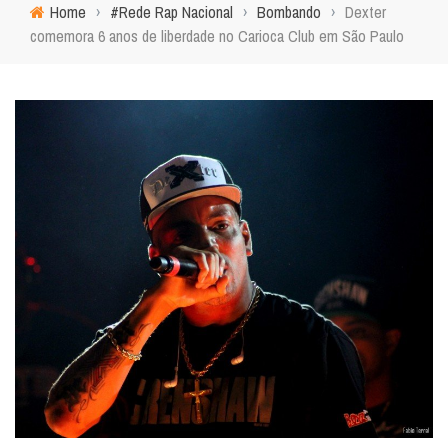
Home
›
#Rede Rap Nacional
›
Bombando
›
Dexter
comemora 6 anos de liberdade no Carioca Club em São Paulo