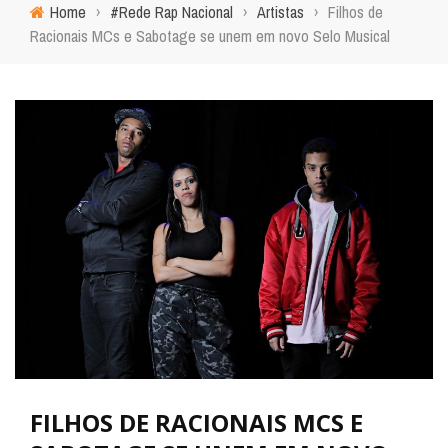
Home
›
#Rede Rap Nacional
›
Artistas
›
Filhos de
Racionais MCs e Sabotage se unem em novo Selo Musical
FILHOS DE RACIONAIS MCS E