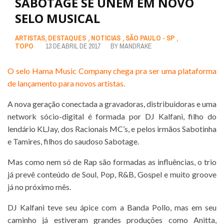
SABOTAGE SE UNEM EM NOVO
SELO MUSICAL
ARTISTAS
,
DESTAQUES
,
NOTICIAS
,
SÃO PAULO - SP
,
TOPO
13 DE ABRIL DE 2017
BY
MANDRAKE
O selo Hama Music Company chega pra ser uma plataforma
de lançamento para novos artistas.
A nova geração conectada a gravadoras, distribuidoras e uma
network sócio-digital é formada por DJ Kalfani, filho do
lendário KLJay, dos Racionais MC’s, e pelos irmãos Sabotinha
e Tamires, filhos do saudoso Sabotage.
Mas como nem só de Rap são formadas as influências, o trio
já prevê conteúdo de Soul, Pop, R&B, Gospel e muito groove
já no próximo mês.
DJ Kalfani teve seu ápice com a Banda Pollo, mas em seu
caminho já estiveram grandes produções como Anitta,