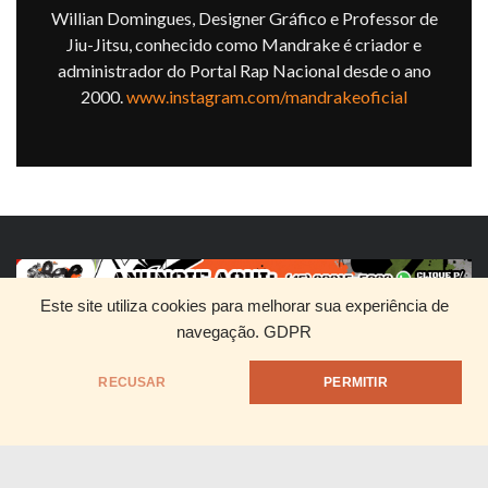
Willian Domingues, Designer Gráfico e Professor de
Jiu-Jitsu, conhecido como Mandrake é criador e
administrador do Portal Rap Nacional desde o ano
2000.
www.instagram.com/mandrakeoficial
Este site utiliza cookies para melhorar sua experiência de
navegação.
GDPR
HOME
QUEM SOMOS
DIVULGUE SEU RAP
RECUSAR
PERMITIR
@1999 - Mandrake