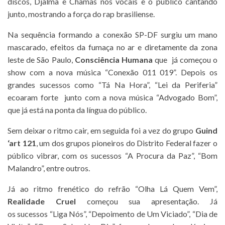
discos, Djalma e Chamas nos vocais e o público cantando
junto, mostrando a força do rap brasiliense.
Na sequência formando a conexão SP-DF surgiu um mano
mascarado, efeitos da fumaça no ar e diretamente da zona
leste de São Paulo,
Consciência Humana
que já começou o
show com a nova música “Conexão 011 019”. Depois os
grandes sucessos como “Tá Na Hora”, “Lei da Periferia”
ecoaram forte junto com a nova música “Advogado Bom”,
que já está na ponta da língua do público.
Sem deixar o ritmo cair, em seguida foi a vez do grupo
Guind
‘art 121
, um dos grupos pioneiros do Distrito Federal fazer o
público vibrar, com os sucessos “A Procura da Paz”, “Bom
Malandro”, entre outros.
Já ao ritmo frenético do refrão “Olha Lá Quem Vem”,
Realidade Cruel
começou sua apresentação. Já
os sucessos “Liga Nós”, “Depoimento de Um Viciado”, “Dia de