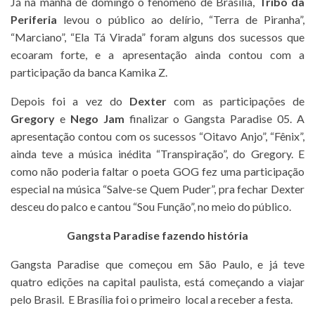
Já na manhã de domingo o fenômeno de Brasília,
Tribo da
Periferia
levou o público ao delírio, “Terra de Piranha”,
“Marciano”, “Ela Tá Virada” foram alguns dos sucessos que
ecoaram forte, e a apresentação ainda contou com a
participação da banca Kamika Z.
Depois foi a vez do
Dexter
com as participações de
Gregory
e
Nego Jam
finalizar o Gangsta Paradise 05. A
apresentação contou com os sucessos “Oitavo Anjo”, “Fênix”,
ainda teve a música inédita “Transpiração”, do Gregory. E
como não poderia faltar o poeta GOG fez uma participação
especial na música “Salve-se Quem Puder”, pra fechar Dexter
desceu do palco e cantou “Sou Função”, no meio do público.
Gangsta Paradise fazendo história
Gangsta Paradise que começou em São Paulo, e já teve
quatro edições na capital paulista, está começando a viajar
pelo Brasil. E Brasília foi o primeiro local a receber a festa.