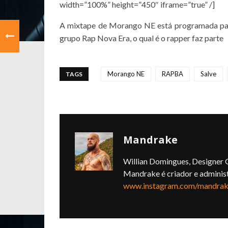
width=”100%” height=”450″ iframe=”true” /]
A mixtape de Morango NE está programada para
grupo Rap Nova Era, o qual é o rapper faz parte
Morango NE
RAPBA
Salve
TAGS
Mandrake
Willian Domingues, Designer G
Mandrake é criador e adminis
www.instagram.com/mandrake