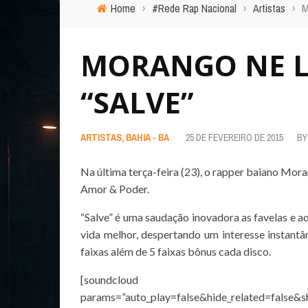
Home
›
#Rede Rap Nacional
›
Artistas
›
M
MORANGO NE L
“SALVE”
ARTISTAS
,
BAHIA - BA
25 DE FEVEREIRO DE 2015
B
Na última terça-feira (23), o rapper baiano Mora
Amor & Poder.
“Salve” é uma saudação inovadora as favelas e 
vida melhor, despertando um interesse instantâ
faixas além de 5 faixas bônus cada disco.
[soundcloud url=”https://ap
params=”auto_play=false&hide_related=false&