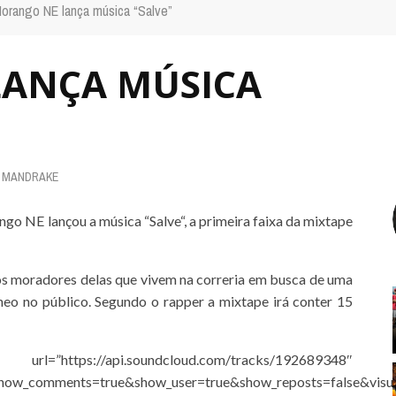
orango NE lança música “Salve”
ANÇA MÚSICA
Y
MANDRAKE
ngo NE lançou a música “Salve“, a primeira faixa da mixtape
aos moradores delas que vivem na correria em busca de uma
neo no público. Segundo o rapper a mixtape irá conter 15
i.soundcloud.com/tracks/192689348″
show_comments=true&show_user=true&show_reposts=false&visua