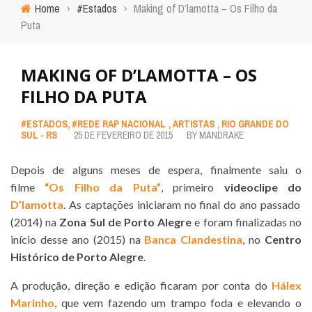
Home
›
#Estados
›
Making of D’lamotta – Os Filho da
Puta
MAKING OF D’LAMOTTA – OS
FILHO DA PUTA
#ESTADOS
,
#REDE RAP NACIONAL
,
ARTISTAS
,
RIO GRANDE DO
SUL - RS
25 DE FEVEREIRO DE 2015
BY
MANDRAKE
Depois de alguns meses de espera, finalmente saiu o
filme
“Os Filho da Puta”
, primeiro
videoclipe do
D’lamotta
. As captações iniciaram no final do ano passado
(2014) na
Zona Sul de Porto Alegre
e foram finalizadas no
início desse ano (2015) na
Banca Clandestina
, no
Centro
Histórico de Porto Alegre
.
A produção, direção e edição ficaram por conta do
Hálex
Marinho
, que vem fazendo um trampo foda e elevando o