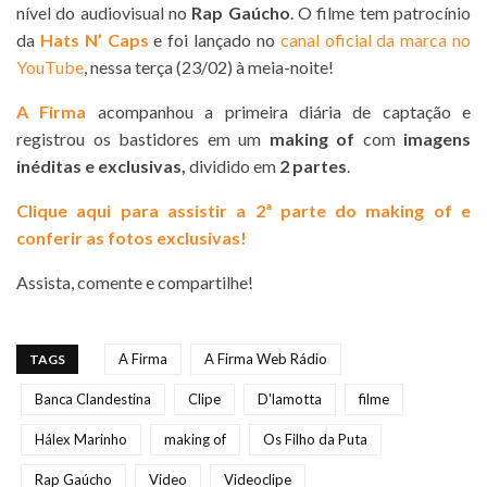
nível do audiovisual no
Rap Gaúcho
. O filme tem patrocínio
da
Hats N’ Caps
e foi lançado no
canal oficial da marca no
YouTube
, nessa terça (23/02) à meia-noite!
A Firma
acompanhou a primeira diária de captação e
registrou os bastidores em um
making of
com
imagens
inéditas e exclusivas,
dividido em
2 partes
.
Clique aqui para assistir a 2ª parte do making of e
conferir as fotos exclusivas!
Assista, comente e compartilhe!
A Firma
A Firma Web Rádio
TAGS
Banca Clandestina
Clipe
D'lamotta
filme
Hálex Marinho
making of
Os Filho da Puta
Rap Gaúcho
Video
Videoclipe