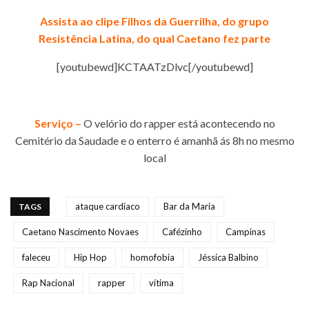
Assista ao clipe Filhos da Guerrilha, do grupo
Resistência Latina, do qual Caetano fez parte
[youtubewd]KCTAATzDlvc[/youtubewd]
Serviço –
O velório do rapper está acontecendo no
Cemitério da Saudade e o enterro é amanhã ás 8h no mesmo
local
ataque cardíaco
Bar da Maria
TAGS
Caetano Nascimento Novaes
Cafézinho
Campinas
faleceu
Hip Hop
homofobia
Jéssica Balbino
Rap Nacional
rapper
vítima