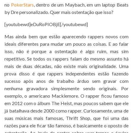
no
PokerStars
, dentro de um Maybach, em um laptop Beats
by Dre personalizado. Quer mais ostentação que isso?
[youtubewd]eDuRoPIOBjE[/youtubewd]
Mas ainda bem que estão aparecendo rappers novos com
ideais diferentes para mudar um pouco as coisas. E ao falar
isso, não é porque a ostentação é algo ruim, mas sim
repetitivo. Se todos os rappers falam do mesmo assunto há
mais de duas décadas, não existe mais originalidade. Uma
prova disso é que rappers independentes estão fazendo
sucesso após anos de trabalho árduo sem gravar com
nenhuma gravadora simplesmente sendo originais. Por
exemplo, o americano Macklemore. O rapper ficou famoso
em 2012 com o álbum The Heist, mas poucos sabem que ele
já batalhava desde 2000 como rapper. Curiosamente, uma de
suas músicas mais famosas, Thrift Shop, que foi uma das
razões para ele ficar tão famoso, é basicamente o oposto de
ostentação. Ao invés de cantar sobre usar ternos e óculos