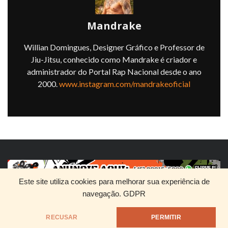
Mandrake
Willian Domingues, Designer Gráfico e Professor de
Jiu-Jitsu, conhecido como Mandrake é criador e
administrador do Portal Rap Nacional desde o ano
2000.
www.instagram.com/mandrakeoficial
Este site utiliza cookies para melhorar sua experiência de
navegação.
GDPR
HOME
QUEM SOMOS
DIVULGUE SEU RAP
RECUSAR
PERMITIR