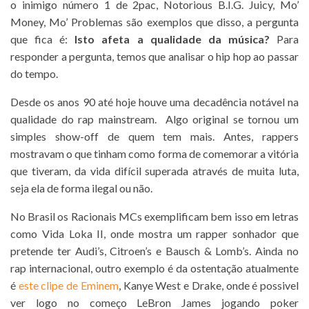
o inimigo número 1 de 2pac, Notorious B.I.G. Juicy, Mo’
Money, Mo’ Problemas são exemplos que disso, a pergunta
que fica é:
Isto afeta a qualidade da música?
Para
responder a pergunta, temos que analisar o hip hop ao passar
do tempo.
Desde os anos 90 até hoje houve uma decadência notável na
qualidade do rap mainstream. Algo original se tornou um
simples show-off de quem tem mais. Antes, rappers
mostravam o que tinham como forma de comemorar a vitória
que tiveram, da vida difícil superada através de muita luta,
seja ela de forma ilegal ou não.
No Brasil os Racionais MCs exemplificam bem isso em letras
como Vida Loka II, onde mostra um rapper sonhador que
pretende ter Audi’s, Citroen’s e Bausch & Lomb’s. Ainda no
rap internacional, outro exemplo é da ostentação atualmente
é
este clipe de Eminem
, Kanye West e Drake, onde é possivel
ver logo no começo LeBron James jogando poker