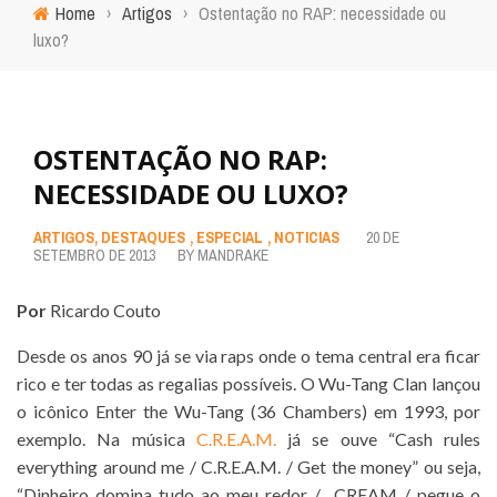
Home
›
Artigos
›
Ostentação no RAP: necessidade ou
luxo?
OSTENTAÇÃO NO RAP:
NECESSIDADE OU LUXO?
ARTIGOS
,
DESTAQUES
,
ESPECIAL
,
NOTICIAS
20 DE
SETEMBRO DE 2013
BY
MANDRAKE
Por
Ricardo Couto
Desde os anos 90 já se via raps onde o tema central era ficar
rico e ter todas as regalias possíveis. O Wu-Tang Clan lançou
o icônico Enter the Wu-Tang (36 Chambers) em 1993, por
exemplo. Na música
C.R.E.A.M.
já se ouve “Cash rules
everything around me / C.R.E.A.M. / Get the money” ou seja,
“Dinheiro domina tudo ao meu redor / CREAM / pegue o