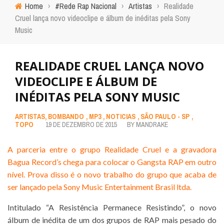
Home
›
#Rede Rap Nacional
›
Artistas
›
Realidade
Cruel lança novo videoclipe e álbum de inéditas pela Sony
Music
REALIDADE CRUEL LANÇA NOVO
VIDEOCLIPE E ÁLBUM DE
INÉDITAS PELA SONY MUSIC
ARTISTAS
,
BOMBANDO
,
MP3
,
NOTICIAS
,
SÃO PAULO - SP
,
TOPO
19 DE DEZEMBRO DE 2015
BY
MANDRAKE
A parceria entre o grupo Realidade Cruel e a gravadora
Bagua Record’s chega para colocar o Gangsta RAP em outro
nível. Prova disso é o novo trabalho do grupo que acaba de
ser lançado pela Sony Music Entertainment Brasil ltda.
Intitulado “A Resistência Permanece Resistindo”, o novo
álbum de inédita de um dos grupos de RAP mais pesado do