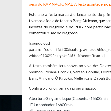
peso do RAP NACIONAL. A festa acontece no p
Este ano a festa marcará o lançamento do pri
tivemos a ideia de fazer o
Bang
Africano
, que se
inéditas do Negredo e do RDG,
com participaçõ
comentou Ylsão do Negredo.
[soundcloud url=”https://ap
params=”color=ff5500&auto_play=true&hide_r
width=”100%” height=”166″ iframe=”true” /]
A festa também terá shows ao vivo de: Dexter
Shomon, Rosana Bronk’s, Versão Popular, Ferré
Bang Africano, Ó Ki Loko, Nelleh Cris, Zabah B
Confira o cronograma da programação:
Abertura Ginga moleque (Capoeira) 15h00min
1º J.n sonhador 16h00min
2º 1 mano mc 16h15min