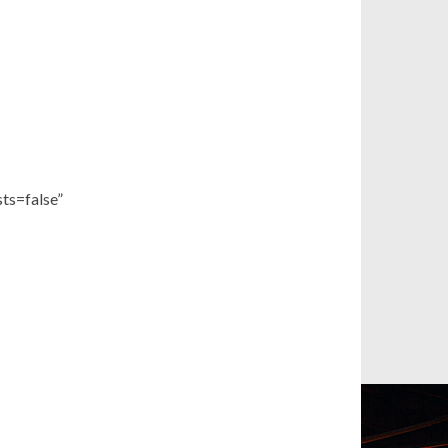
ts=false”