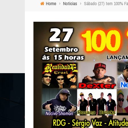
Home
›
Noticias
›
Sábado (27) tem 100% Fa