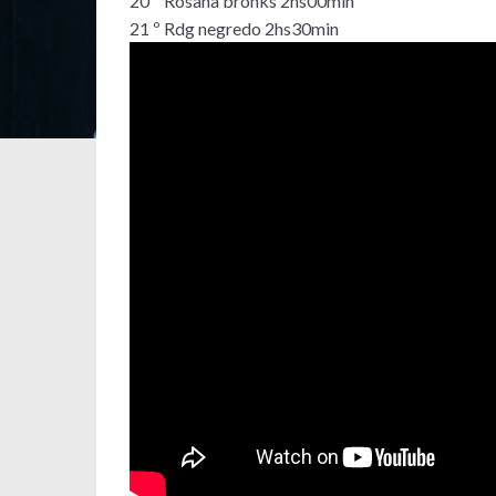
20 º Rosana bronks 2hs00min
21 º Rdg negredo 2hs30min