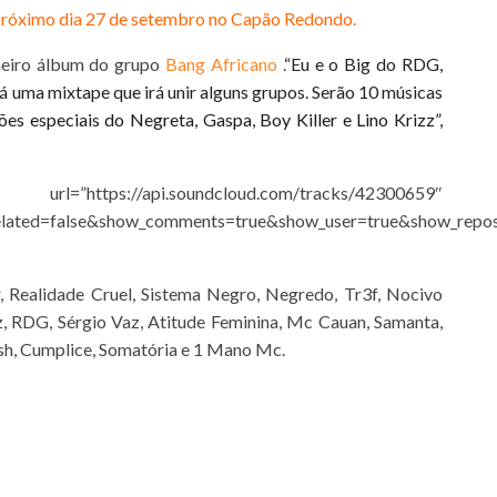
róximo dia 27 de setembro no Capão Redondo.
meiro álbum do grupo
Bang Africano
.
“Eu e o Big do RDG,
rá uma mixtape que irá unir alguns grupos. Serão 10 músicas
es especiais do Negreta, Gaspa, Boy Killer e Lino Krizz”,
i.soundcloud.com/tracks/42300659″
elated=false&show_comments=true&show_user=true&show_repos
, Realidade Cruel, Sistema Negro, Negredo, Tr3f, Nocivo
z, RDG, Sérgio Vaz, Atitude Feminina, Mc Cauan, Samanta,
ush, Cumplice, Somatória e 1 Mano Mc.