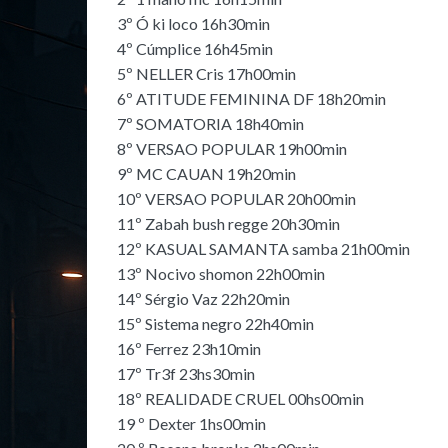
3º Ó ki loco 16h30min
4º Cúmplice 16h45min
5º NELLER Cris 17h00min
6º ATITUDE FEMININA DF 18h20min
7º SOMATORIA 18h40min
8º VERSAO POPULAR 19h00min
9º MC CAUAN 19h20min
10º VERSAO POPULAR 20h00min
11º Zabah bush regge 20h30min
12º KASUAL SAMANTA samba 21h00min
13º Nocivo shomon 22h00min
14º Sérgio Vaz 22h20min
15º Sistema negro 22h40min
16º Ferrez 23h10min
17º Tr3f 23hs30min
18º REALIDADE CRUEL 00hs00min
19 º Dexter 1hs00min