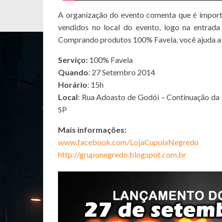
A organização do evento comenta que é import
vendidos no local do evento, logo na entrad
Comprando produtos 100% Favela, você ajuda 
Serviço:
100% Favela
Quando
: 27 Setembro 2014
Horário
: 15h
Local
: Rua Adoasto de Godói – Continuação da
SP
Mais informações:
www.facebook.com/LojaCupulaNegredo
http://gruponegredo.blogspot.com.br