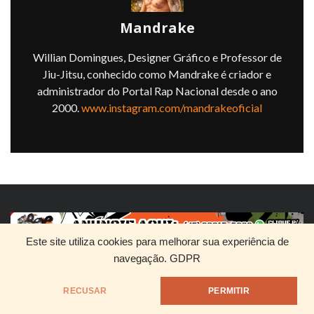
Mandrake
Willian Domingues, Designer Gráfico e Professor de
Jiu-Jitsu, conhecido como Mandrake é criador e
administrador do Portal Rap Nacional desde o ano
2000.
www.instagram.com/mandrakeoficial
Este site utiliza cookies para melhorar sua experiência de
navegação.
GDPR
RECUSAR
PERMITIR
HOME
QUEM SOMOS
DIVULGUE SEU RAP
@1999 - Mandrake