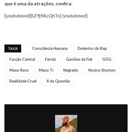
que é uma da atrações, confira:
[youtubewd]BZ9j9AcQhTc[/youtubewd]
Consciência Humana
Detentos do Rap
TAGS
Facção Central
Ferréz
Gaviões da Fiel
GOG
Mano Reco
Mano Ti
Negredo
Nocivo Shomon
Realidade Cruel
X da Questão