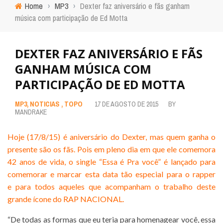
Home
›
MP3
›
Dexter faz aniversário e fãs ganham
música com participação de Ed Motta
DEXTER FAZ ANIVERSÁRIO E FÃS
GANHAM MÚSICA COM
PARTICIPAÇÃO DE ED MOTTA
MP3
,
NOTICIAS
,
TOPO
17 DE AGOSTO DE 2015
BY
MANDRAKE
Hoje (17/8/15) é aniversário do Dexter, mas quem ganha o
presente são os fãs. Pois em pleno dia em que ele comemora
42 anos de vida, o single “Essa é Pra você” é lançado para
comemorar e marcar esta data tão especial para o rapper
e para todos aqueles que acompanham o trabalho deste
grande ícone do RAP NACIONAL.
“De todas as formas que eu teria para homenagear você, essa