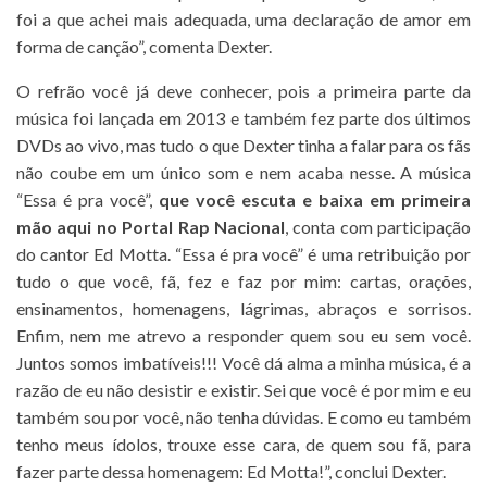
foi a que achei mais adequada, uma declaração de amor em
forma de canção”, comenta Dexter.
O refrão você já deve conhecer, pois a primeira parte da
música foi lançada em 2013 e também fez parte dos últimos
DVDs ao vivo, mas tudo o que Dexter tinha a falar para os fãs
não coube em um único som e nem acaba nesse. A música
“Essa é pra você”,
que você escuta e baixa em primeira
mão aqui no Portal Rap Nacional
, conta com participação
do cantor Ed Motta. “Essa é pra você” é uma retribuição por
tudo o que você, fã, fez e faz por mim: cartas, orações,
ensinamentos, homenagens, lágrimas, abraços e sorrisos.
Enfim, nem me atrevo a responder quem sou eu sem você.
Juntos somos imbatíveis!!! Você dá alma a minha música, é a
razão de eu não desistir e existir. Sei que você é por mim e eu
também sou por você, não tenha dúvidas. E como eu também
tenho meus ídolos, trouxe esse cara, de quem sou fã, para
fazer parte dessa homenagem: Ed Motta!”, conclui Dexter.