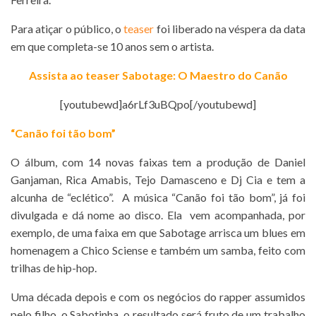
Para atiçar o público, o
teaser
foi liberado na véspera da data
em que completa-se 10 anos sem o artista.
Assista ao teaser Sabotage: O Maestro do Canão
[youtubewd]a6rLf3uBQpo[/youtubewd]
“Canão foi tão bom”
O álbum, com 14 novas faixas tem a produção de Daniel
Ganjaman, Rica Amabis, Tejo Damasceno e Dj Cia e tem a
alcunha de “eclético”. A música “Canão foi tão bom”, já foi
divulgada e dá nome ao disco. Ela vem acompanhada, por
exemplo, de uma faixa em que Sabotage arrisca um blues em
homenagem a Chico Sciense e também um samba, feito com
trilhas de hip-hop.
Uma década depois e com os negócios do rapper assumidos
pelo filho, o Sabotinha, o resultado será fruto de um trabalho