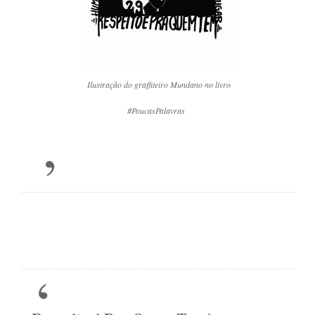
Ilustração do graffiteiro Mundano no livro
#PoucasPalavras