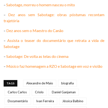
–
Sabotage, morreu o homem nasceu o mito
–
Dez anos sem Sabotage: obras póstumas recontam
trajetória
–
Dez anos sem o Maestro do Canão
–
Assista o teaser do documentário que retrata a vida de
Sabotage
–
Sabotage: De volta as telas do cinema
–
Músico faz homenagem a RZO e Sabotage em voz e violão
Alexandre de Maio
biografia
TAGS
Carlos Carlos
Criolo
Daniel Ganjaman
Documentário
Ivan Ferreira
Jéssica Balbino