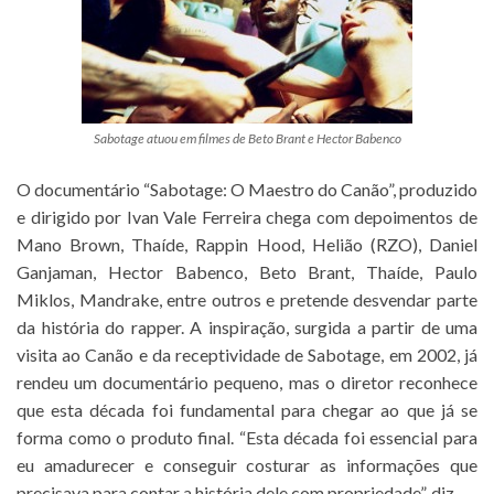
Sabotage atuou em filmes de Beto Brant e Hector Babenco
O documentário “Sabotage: O Maestro do Canão”, produzido
e dirigido por Ivan Vale Ferreira chega com depoimentos de
Mano Brown, Thaíde, Rappin Hood, Helião (RZO), Daniel
Ganjaman, Hector Babenco, Beto Brant, Thaíde, Paulo
Miklos, Mandrake, entre outros e pretende desvendar parte
da história do rapper. A inspiração, surgida a partir de uma
visita ao Canão e da receptividade de Sabotage, em 2002, já
rendeu um documentário pequeno, mas o diretor reconhece
que esta década foi fundamental para chegar ao que já se
forma como o produto final. “Esta década foi essencial para
eu amadurecer e conseguir costurar as informações que
precisava para contar a história dele com propriedade”, diz.